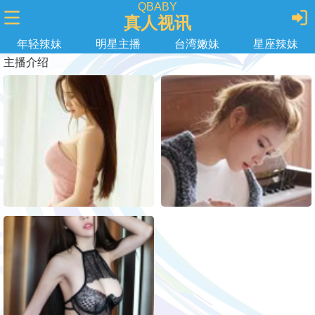
QBABY
真人视讯
年轻辣妹
明星主播
台湾嫩妹
星座辣妹
主播介绍