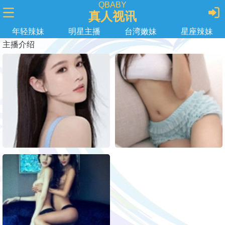
QBABY
真人视讯
年轻辣妹
明星主播
台湾嫩妹
星座辣妹
主播介绍