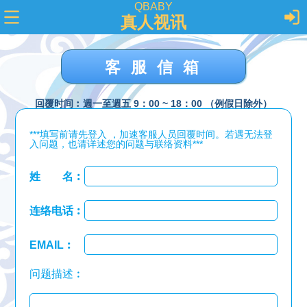
QBABY
真人视讯
客服信箱
回覆时间︰週一至週五 9：00 ~ 18：00 （例假日除外）
***填写前请先登入 ，加速客服人员回覆时间。若遇无法登
入问题，也请详述您的问题与联络资料***
姓 名︰
连络电话︰
EMAIL︰
问题描述︰