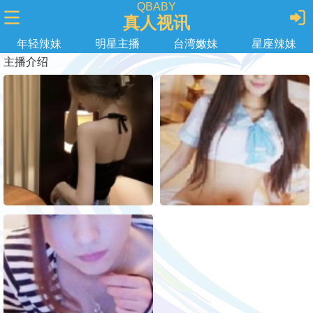
QBABY
真人视讯
年轻辣妹
明星主播
台湾嫩妹
星座辣妹
主播介绍