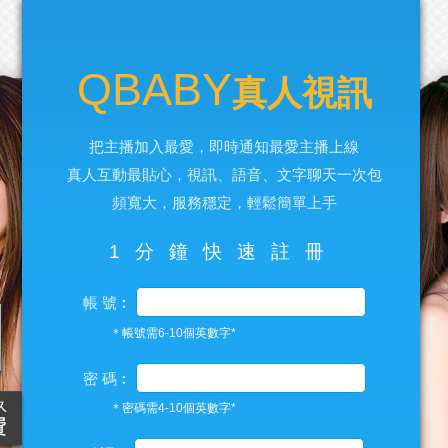
QBABY
真人視訊
把主播加入最愛，即時通知最愛主播上線
真人互動最貼心，視訊、語音、文字聊天一次包
頻寬大，服務穩定，輕鬆簡單上手
1分鐘快速註冊
帳 號︰
＊帳號需6-10個英數字*
密 碼︰
＊密碼需4-10個英數字*