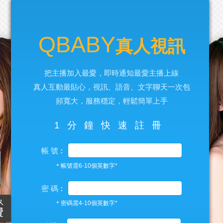
QBABY
真人視訊
把主播加入最愛，即時通知最愛主播上線
真人互動最貼心，視訊、語音、文字聊天一次包
頻寬大，服務穩定，輕鬆簡單上手
1分鐘快速註冊
帳 號︰
＊帳號需6-10個英數字*
密 碼︰
＊密碼需4-10個英數字*