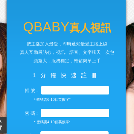
QBABY
真人視訊
把主播加入最愛，即時通知最愛主播上線
真人互動最貼心，視訊、語音、文字聊天一次包
頻寬大，服務穩定，輕鬆簡單上手
1分鐘快速註冊
帳 號︰
＊帳號需6-10個英數字*
密 碼︰
＊密碼需4-10個英數字*