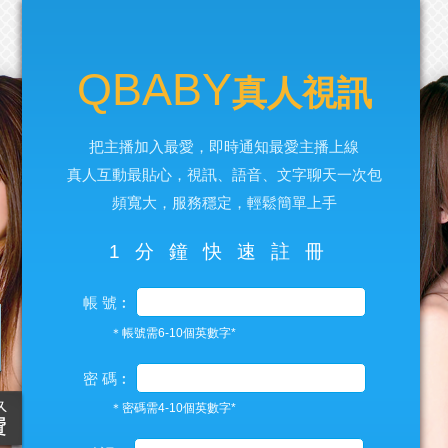
QBABY
真人視訊
把主播加入最愛，即時通知最愛主播上線
真人互動最貼心，視訊、語音、文字聊天一次包
頻寬大，服務穩定，輕鬆簡單上手
1分鐘快速註冊
帳 號︰
＊帳號需6-10個英數字*
密 碼︰
＊密碼需4-10個英數字*