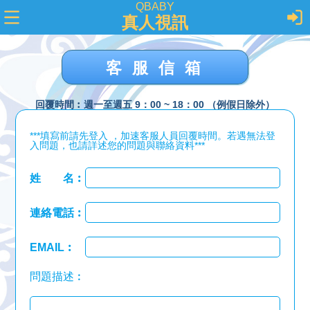
QBABY
真人視訊
客服信箱
回覆時間︰週一至週五 9：00 ~ 18：00 （例假日除外）
***填寫前請先登入 ，加速客服人員回覆時間。若遇無法登
入問題，也請詳述您的問題與聯絡資料***
姓 名︰
連絡電話︰
EMAIL︰
問題描述︰