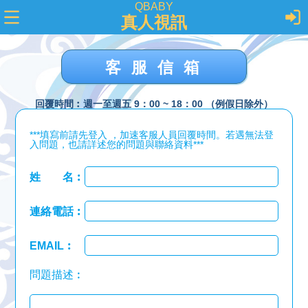
QBABY
真人視訊
客服信箱
回覆時間︰週一至週五 9：00 ~ 18：00 （例假日除外）
***填寫前請先登入 ，加速客服人員回覆時間。若遇無法登
入問題，也請詳述您的問題與聯絡資料***
姓 名︰
連絡電話︰
EMAIL︰
問題描述︰