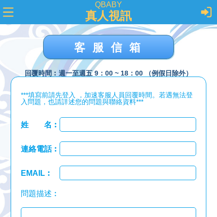
QBABY
真人視訊
客服信箱
回覆時間︰週一至週五 9：00 ~ 18：00 （例假日除外）
***填寫前請先登入 ，加速客服人員回覆時間。若遇無法登
入問題，也請詳述您的問題與聯絡資料***
姓 名︰
連絡電話︰
EMAIL︰
問題描述︰