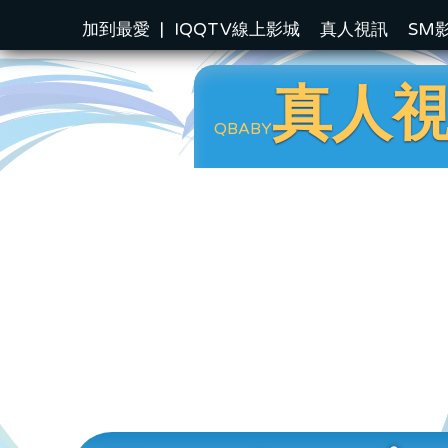
加到最愛
|
IQQTV線上影城
真人視訊
SM
真人
QBABY