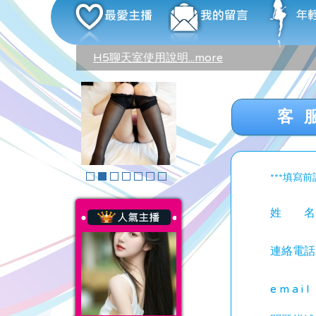
H5聊天室使用說明...more
客
***填寫
姓 名
連絡電話
emai