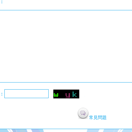
︰
︰
常見問題