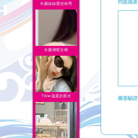
問題描述
长腿妹妹爱丝袜秀
长腿潮喷女模
TW➼溫柔的那水
圖形驗證