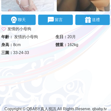
聊天
留言
送禮
发情的小母狗
年齡：
发情的小母狗
生日：
20月
身高：
8cm
體重：
162kg
三圍：
33-24-33
Copyright © QBABY真人視訊 All Rights Reserve. qbaby.tv