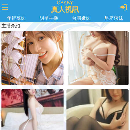
QBABY
真人視訊
年輕辣妹
明星主播
台灣嫩妹
星座辣妹
主播介紹