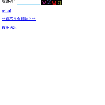
驗證碼︰
reload
**還不是會員嗎﹖**
確認送出