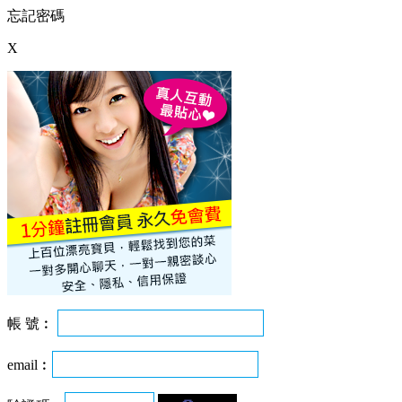
忘記密碼
X
帳 號︰
email︰