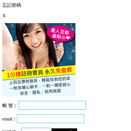
忘記密碼
X
帳 號︰
email︰