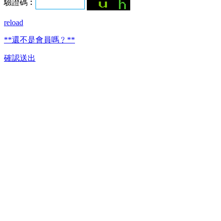
驗證碼︰
reload
**還不是會員嗎﹖**
確認送出