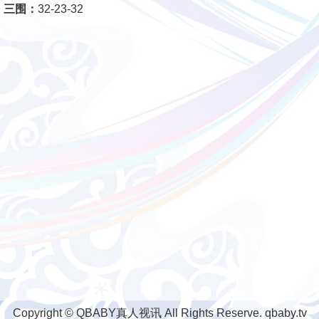
三围：
32-23-32
Copyright © QBABY真人视讯 All Rights Reserve. qbaby.tv