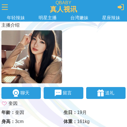
QBABY
真人视讯
年轻辣妹
明星主播
台湾嫩妹
星座辣妹
主播介绍
聊天
留言
送礼
奎因
年龄：
奎因
生日：
19月
身高：
3cm
体重：
161kg