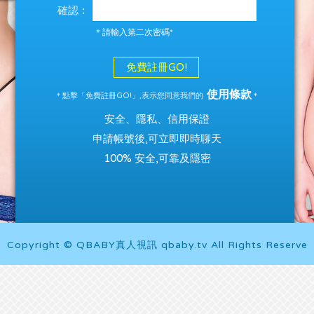
確認︰
＊請輸入第二次密碼*
免費註冊GO!
使用條款
＊點擊「免費註冊GO!」,表示您同意我們的
＊
安全、隱私、信用保證
申請帳號後,可立即即時聊天
100% 安全,可靠及隱密
Copyright © QBABY真人視訊 qbaby.tv All Rights Reserve