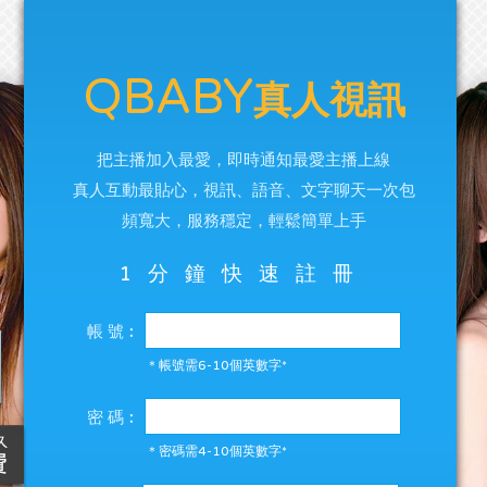
QBABY
真人視訊
把主播加入最愛，即時通知最愛主播上線
真人互動最貼心，視訊、語音、文字聊天一次包
頻寬大，服務穩定，輕鬆簡單上手
1分鐘快速註冊
帳 號︰
＊帳號需6-10個英數字*
密 碼︰
＊密碼需4-10個英數字*