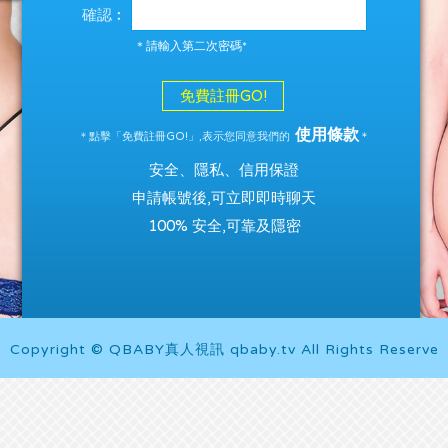
確認︰
＊請輸入第二次密碼*
免費註冊GO!
使用條款
＊點擊「免費註冊GO!」,表示您同意我們的
＊
安全、隱私、信用保證
申請帳號後,可立即即時聊天
100% 安全,可靠及隱密
Copyright © QBABY真人視訊 qbaby.tv All Rights Reserve