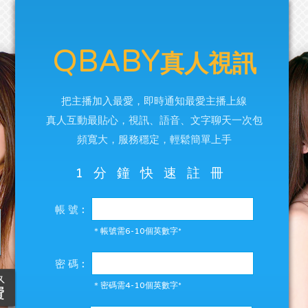
QBABY
真人視訊
把主播加入最愛，即時通知最愛主播上線
真人互動最貼心，視訊、語音、文字聊天一次包
頻寬大，服務穩定，輕鬆簡單上手
1分鐘快速註冊
帳 號︰
＊帳號需6-10個英數字*
密 碼︰
＊密碼需4-10個英數字*