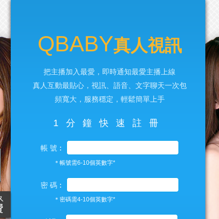
QBABY
真人視訊
把主播加入最愛，即時通知最愛主播上線
真人互動最貼心，視訊、語音、文字聊天一次包
頻寬大，服務穩定，輕鬆簡單上手
1分鐘快速註冊
帳 號︰
＊帳號需6-10個英數字*
密 碼︰
＊密碼需4-10個英數字*