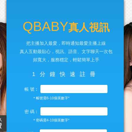
QBABY
真人視訊
把主播加入最愛，即時通知最愛主播上線
真人互動最貼心，視訊、語音、文字聊天一次包
頻寬大，服務穩定，輕鬆簡單上手
1分鐘快速註冊
帳 號︰
＊帳號需6-10個英數字*
密 碼︰
＊密碼需4-10個英數字*