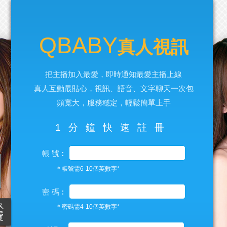
QBABY
真人視訊
把主播加入最愛，即時通知最愛主播上線
真人互動最貼心，視訊、語音、文字聊天一次包
頻寬大，服務穩定，輕鬆簡單上手
1分鐘快速註冊
帳 號︰
＊帳號需6-10個英數字*
密 碼︰
＊密碼需4-10個英數字*