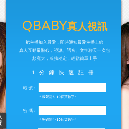
QBABY
真人視訊
把主播加入最愛，即時通知最愛主播上線
真人互動最貼心，視訊、語音、文字聊天一次包
頻寬大，服務穩定，輕鬆簡單上手
1分鐘快速註冊
帳 號︰
＊帳號需6-10個英數字*
密 碼︰
＊密碼需4-10個英數字*