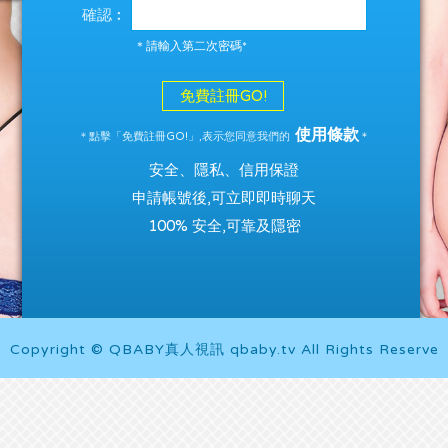
確認︰
＊請輸入第二次密碼*
免費註冊GO!
使用條款
＊點擊「免費註冊GO!」,表示您同意我們的
＊
安全、隱私、信用保證
申請帳號後,可立即即時聊天
100% 安全,可靠及隱密
Copyright © QBABY真人視訊 qbaby.tv All Rights Reserve