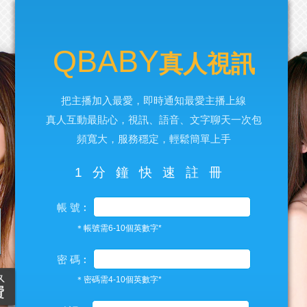
QBABY
真人視訊
把主播加入最愛，即時通知最愛主播上線
真人互動最貼心，視訊、語音、文字聊天一次包
頻寬大，服務穩定，輕鬆簡單上手
1分鐘快速註冊
帳 號︰
＊帳號需6-10個英數字*
密 碼︰
＊密碼需4-10個英數字*