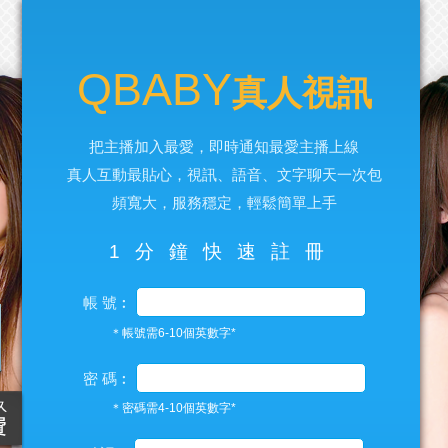
QBABY
真人視訊
把主播加入最愛，即時通知最愛主播上線
真人互動最貼心，視訊、語音、文字聊天一次包
頻寬大，服務穩定，輕鬆簡單上手
1分鐘快速註冊
帳 號︰
＊帳號需6-10個英數字*
密 碼︰
＊密碼需4-10個英數字*