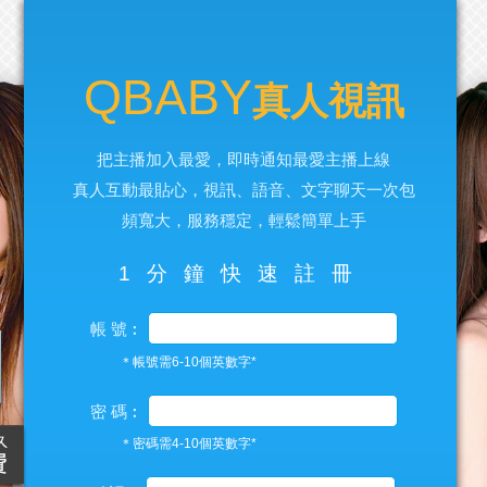
QBABY
真人視訊
把主播加入最愛，即時通知最愛主播上線
真人互動最貼心，視訊、語音、文字聊天一次包
頻寬大，服務穩定，輕鬆簡單上手
1分鐘快速註冊
帳 號︰
＊帳號需6-10個英數字*
密 碼︰
＊密碼需4-10個英數字*