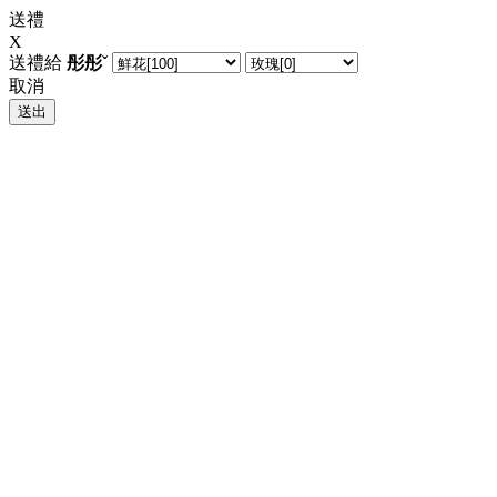
送禮
X
送禮給
彤彤ˇ
取消