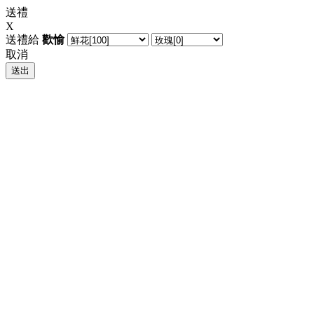
送禮
X
送禮給
歡愉
取消