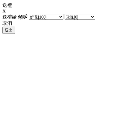
送禮
X
送禮給
傾咊
取消