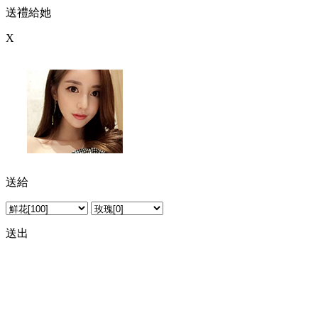
送禮給她
X
送給
新人上線 丝丝
送出