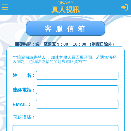
QBABY
真人視訊
客服信箱
回覆時間︰週一至週五 9：00 ~ 18：00 （例假日除外）
***填寫前請先登入 ，加速客服人員回覆時間。若遇無法登
入問題，也請詳述您的問題與聯絡資料***
姓 名︰
連絡電話︰
EMAIL︰
問題描述︰