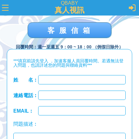
QBABY
真人視訊
客服信箱
回覆時間︰週一至週五 9：00 ~ 18：00 （例假日除外）
***填寫前請先登入 ，加速客服人員回覆時間。若遇無法登
入問題，也請詳述您的問題與聯絡資料***
姓 名︰
連絡電話︰
EMAIL︰
問題描述︰