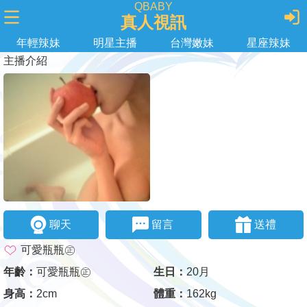
QBABY
真人視訊
年輕辣妹
明星主播
台灣嫩妹
星座辣妹
主播介紹
聊天
留言
送禮
可愛瓶瓶㊣
年齡：
可愛瓶瓶㊣
生日：
20月
身高：
2cm
體重：
162kg