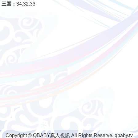
三圍：
34.32.33
Copyright © QBABY真人視訊 All Rights Reserve. qbaby.tv