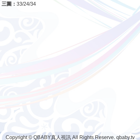
三圍：
33/24/34
Copyright © QBABY真人視訊 All Rights Reserve. qbaby.tv