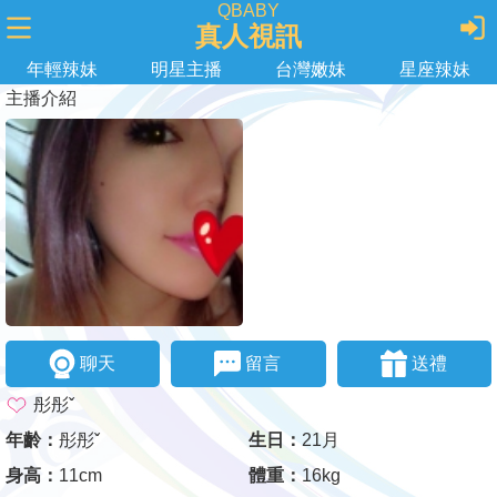
QBABY
真人視訊
年輕辣妹
明星主播
台灣嫩妹
星座辣妹
主播介紹
聊天
留言
送禮
彤彤ˇ
年齡：
彤彤ˇ
生日：
21月
身高：
11cm
體重：
16kg