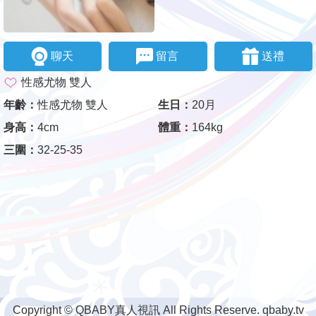
聊天
留言
送禮
性感尤物 雙人
年齡：
性感尤物 雙人
生日：
20月
身高：
4cm
體重：
164kg
三圍：
32-25-35
Copyright © QBABY真人視訊 All Rights Reserve. qbaby.tv