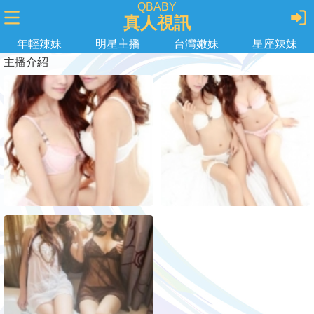
QBABY
真人視訊
年輕辣妹
明星主播
台灣嫩妹
星座辣妹
主播介紹