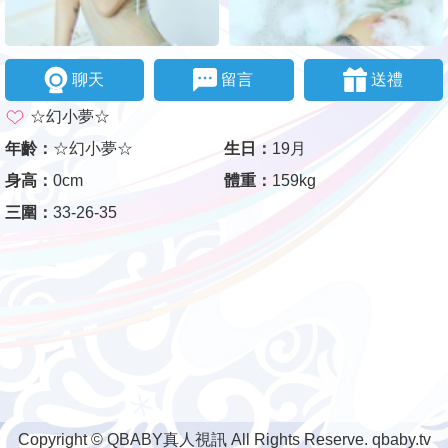
聊天
留言
送禮
☆幻小夢☆
年齡：
☆幻小夢☆
生日：
19月
身高：
0cm
體重：
159kg
三圍：
33-26-35
Copyright © QBABY真人視訊 All Rights Reserve. qbaby.tv