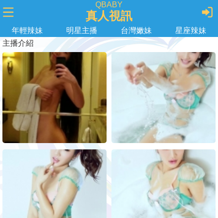
QBABY
真人視訊
年輕辣妹
明星主播
台灣嫩妹
星座辣妹
主播介紹