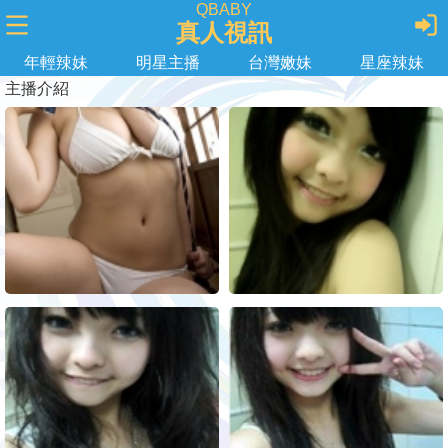
QBABY
真人視訊
年輕辣妹
明星主播
台灣嫩妹
星座辣妹
主播介紹