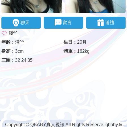
聊天
留言
送禮
淺^^
年齡：
淺^^
生日：
20月
身高：
3cm
體重：
162kg
三圍：
32 24 35
Copyright © QBABY真人視訊 All Rights Reserve. qbaby.tv