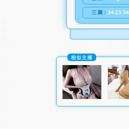
三 圍：
34 23 34
相似主播