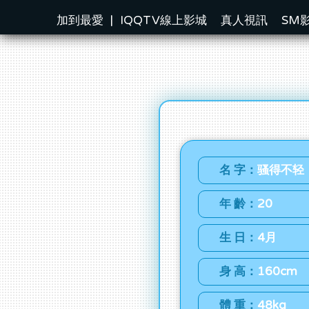
加到最愛
|
IQQTV線上影城
真人視訊
SM
名 字：
骚得不轻
年 齡：
20
生 日：
4月
身 高：
160cm
體 重：
48kg