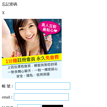
忘記密碼
X
帳 號︰
email︰