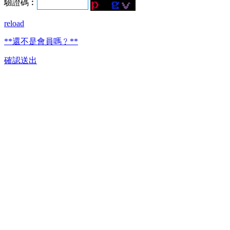
驗證碼︰
reload
**還不是會員嗎﹖**
確認送出