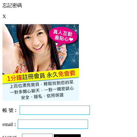
忘記密碼
X
帳 號︰
email︰