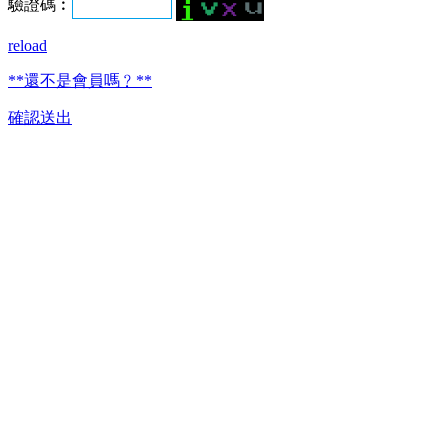
驗證碼︰
reload
**還不是會員嗎﹖**
確認送出